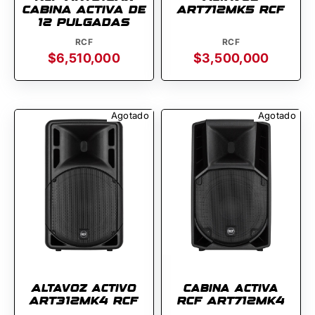
CABINA ACTIVA DE
ART712MK5 RCF
12 PULGADAS
RCF
RCF
$6,510,000
$3,500,000
Agotado
Agotado
Altavoz activo
Cabina activa
ART312MK4 RCF
RCF ART712MK4