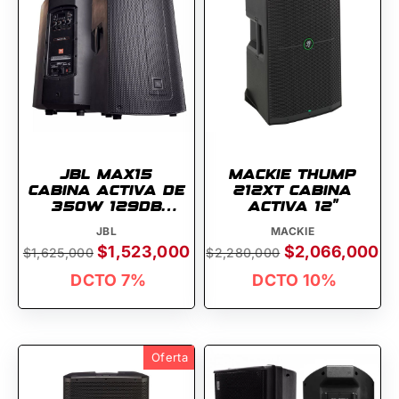
JBL MAX15
MACKIE THUMP
CABINA ACTIVA DE
212XT CABINA
350W 129DB
ACTIVA 12''
BLUETOOTH/MP3
JBL
MACKIE
$1,523,000
$2,066,000
$1,625,000
$2,280,000
DCTO 7%
DCTO 10%
Oferta