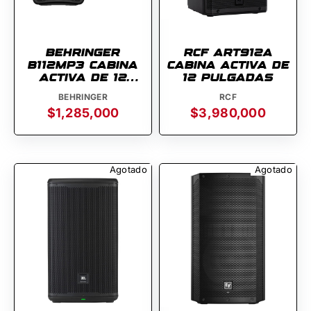
BEHRINGER
RCF ART912A
B112MP3 CABINA
CABINA ACTIVA DE
ACTIVA DE 12
12 PULGADAS
PULGADAS CON
BEHRINGER
RCF
REPRODUCTOR
$1,285,000
$3,980,000
USB
Agotado
Agotado