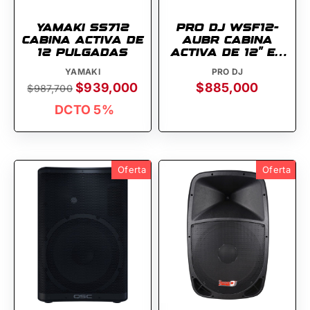
YAMAKI SS712
PRO DJ WSF12-
CABINA ACTIVA DE
AUBR CABINA
12 PULGADAS
ACTIVA DE 12'' EN
MADERA
YAMAKI
PRO DJ
$939,000
$885,000
$987,700
DCTO 5%
Oferta
Oferta