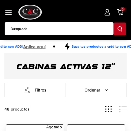
Directamente
0
Al Contenido
Búsqueda
Aplica aquí
Apl
con ADDI
Saca tus productos a crédito con ADDI
CABINAS ACTIVAS 12"
Filtros
Ordenar
48
productos
Agotado