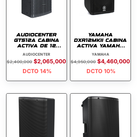
AUDIOCENTER
YAMAHA
GT512A CABINA
DXR12MKII CABINA
ACTIVA DE 12
ACTIVA YAMAHA
PULGADAS
12 PULGADAS
AUDIOCENTER
YAMAHA
$2,065,000
$4,460,000
$2,400,000
$4,950,000
DCTO 14%
DCTO 10%