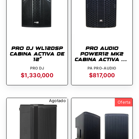
PRO DJ WL12DSP
PRO AUDIO
CABINA ACTIVA DE
POWER12 MK2
12''
CABINA ACTIVA DE
12 PULGADAS
PRO DJ
PA PRO-AUDIO
$1,330,000
$817,000
Agotado
Oferta