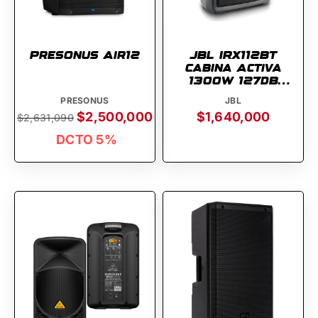
Presonus Air12
JBL IRX112BT
Cabina Activa
1300w 127dB
Bluetooth
PRESONUS
JBL
$2,500,000
$1,640,000
$2,631,090
DCTO 5%