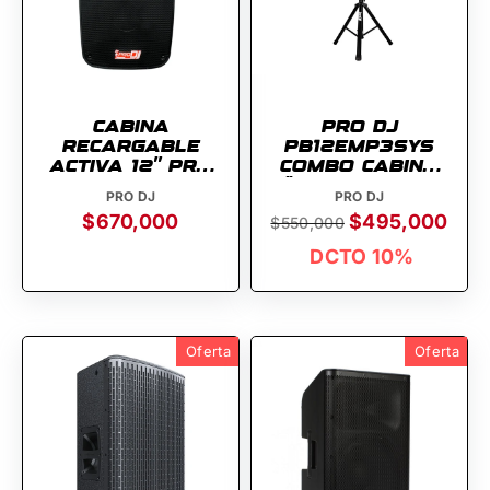
CABINA
PRO DJ
RECARGABLE
PB12EMP3SYS
ACTIVA 12" PRO
COMBO CABINA
DJ PS12A-MP3-B
12''+BASE+MICROFONO
PRO DJ
PRO DJ
145W RMS
$670,000
$495,000
$550,000
DCTO 10%
Oferta
Oferta