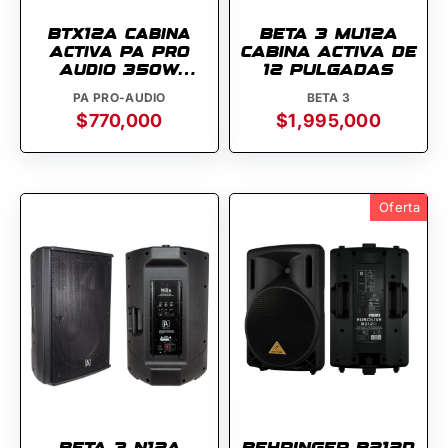
BTX12A Cabina
BETA 3 MU12A
Activa Pa Pro
CABINA ACTIVA DE
Audio 350w
12 PULGADAS
Bluetooth
PA PRO-AUDIO
BETA 3
$770,000
$1,995,000
Oferta
BETA 3 N12A
BEHRINGER B212D