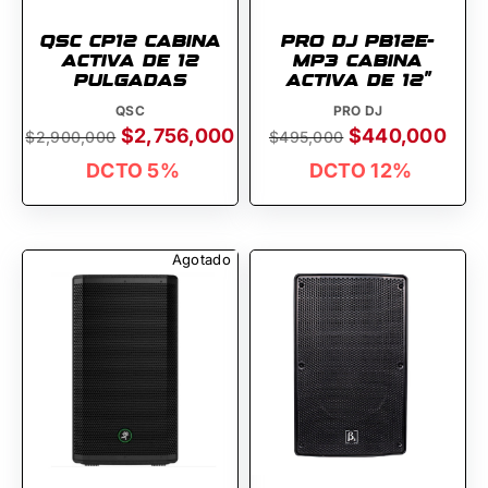
QSC CP12 CABINA
PRO DJ PB12E-
ACTIVA DE 12
MP3 CABINA
PULGADAS
ACTIVA DE 12''
QSC
PRO DJ
$2,756,000
$440,000
$2,900,000
$495,000
DCTO 5%
DCTO 12%
Agotado