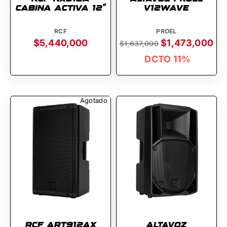
CABINA ACTIVA 12''
V12WAVE
RCF
PROEL
$5,440,000
$1,473,000
$1,637,000
DCTO 11%
Agotado
RCF ART912AX
Altavoz