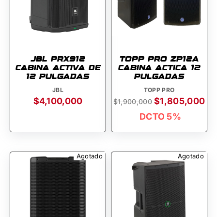
JBL PRX912
TOPP PRO ZP12A
CABINA ACTIVA DE
CABINA ACTICA 12
12 PULGADAS
PULGADAS
JBL
TOPP PRO
$4,100,000
$1,805,000
$1,900,000
DCTO 5%
Agotado
Agotado