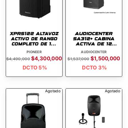
XPRS122 Altavoz
AUDIOCENTER
activo de rango
SA312+ CABINA
completo de 12"
ACTIVA DE 12
PIONEER
PULGADAS
PIONEER
AUDIOCENTER
$4,300,000
$1,500,000
$4,490,000
$1,537,000
DCTO 5%
DCTO 3%
Agotado
Agotado