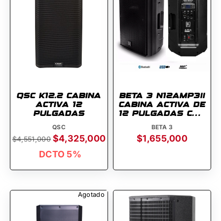
QSC K12.2 CABINA
BETA 3 N12AMP3ii
ACTIVA 12
CABINA ACTIVA DE
PULGADAS
12 PULGADAS CON
USB Y BLUETOOTH
QSC
BETA 3
$4,325,000
$1,655,000
$4,551,000
DCTO 5%
Agotado