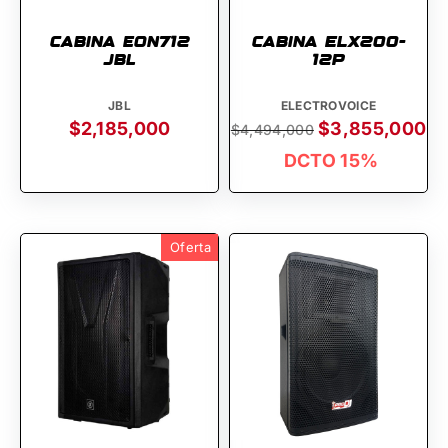
Cabina eon712
Cabina ELX200-
jbl
12P
JBL
ELECTROVOICE
$2,185,000
$3,855,000
$4,494,000
DCTO 15%
Oferta