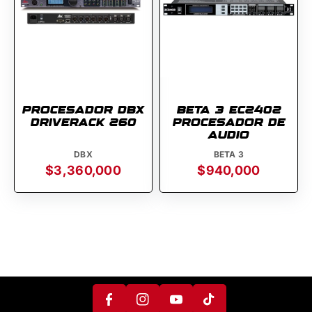
PROCESADOR DBX
BETA 3 EC2402
DRIVERACK 260
PROCESADOR DE
AUDIO
DBX
BETA 3
$3,360,000
$940,000
F
In
Y
A
T
St
O
C
I
A
U
E
K
G
T
B
T