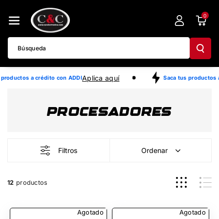
Directamente
0
Al Contenido
Búsqueda
Aplica aquí
productos a crédito con ADDI
Saca tus productos a
PROCESADORES
Filtros
Ordenar
12
productos
Agotado
Agotado