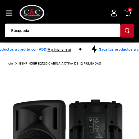
Directamente
0
Al Contenido
Búsqueda
Aplica aquí
oductos a crédito con ADDI
Saca tus productos a c
Ir
Inicio
BEHRINGER B212D CABINA ACTIVA DE 12 PULGADAS
Directamente
A La
Información
Del Producto