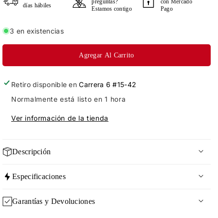
preguntas?
con Mercado
días hábiles
Estamos contigo
Pago
3 en existencias
Agregar Al Carrito
Retiro disponible en
Carrera 6 #15-42
Normalmente está listo en 1 hora
Ver información de la tienda
Descripción
El altavoz B-212D está diseñado especialmente pensando
Especificaciones
en la relación potencia-peso.
F
• Woofer de 12″
In
Y
Garantías y Devoluciones
550-watt de alta potencia de 2 Vías sistema de altavoces
A
T
• Driver de 1,35”
St
O
PA de refuerzo de sonido para aplicaciones en directo y