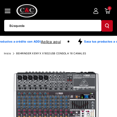
Directamente
0
Al Contenido
Búsqueda
Aplica aquí
oductos a crédito con ADDI
Saca tus productos a c
Ir
Inicio
BEHRINGER XENYX X1832USB CONSOLA 18 CANALES
Directamente
A La
Información
Del Producto