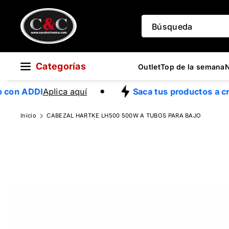
Directamente
Al Contenido
Búsqueda
Categorías
Outlet
Top de la semana
 con ADDI
Aplica aquí
Saca tus productos a cré
Ir
Inicio
CABEZAL HARTKE LH500 500W A TUBOS PARA BAJO
Directamente
A La
Información
Del Producto