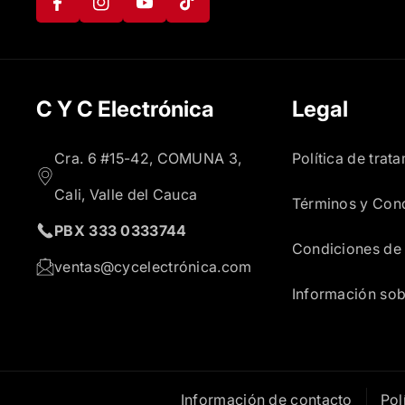
G
T
B
T
R
U
O
O
A
B
O
K
C Y C Electrónica
Legal
M
E
K
Cra. 6 #15-42, COMUNA 3,
Política de trat
Cali, Valle del Cauca
Términos y Con
PBX 333 0333744
Condiciones de
ventas@cycelectrónica.com
Información sob
Información de contacto
Pol