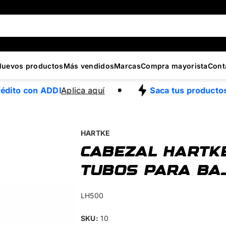
Nuevos productos
Más vendidos
Marcas
Compra mayorista
Cont
dito con ADDI
Aplica aquí
Saca tus productos 
HARTKE
CABEZAL HARTK
TUBOS PARA BA
LH500
SKU:
10