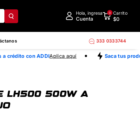
Hola, ingresa
Carrito
0
Cuenta
$0
áctanos
333 0333744
a crédito con ADDI
Aplica aquí
Saca tus produc
E LH500 500W A
JO