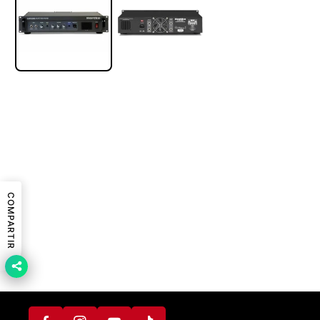
COMPARTIR
F
In
Y
A
T
St
O
C
I
A
U
E
K