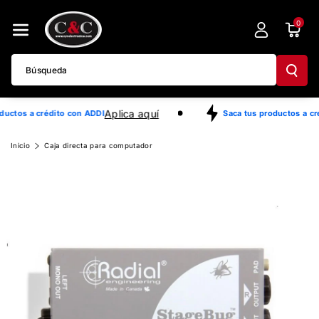
Directamente
0
Al Contenido
Búsqueda
Aplica aquí
ductos a crédito con ADDI
Saca tus productos a cr
Ir
Inicio
Caja directa para computador
Directamente
A La
Información
Del Producto