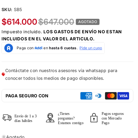
SKU:
SB5
$614.000
$647.000
AGOTADO
Impuesto incluido.
LOS
GASTOS DE ENVÍO
NO ESTAN
INCLUIDOS EN EL VALOR DEL ARTICULO.
Contáctate con nuestros asesores vía whatsapp para
conocer todos los medios de pago disponibles.
PAGA SEGURO CON
¿Tienes
Pagos seguros
Envío de 1 a 3
preguntas?
con Mercado
días hábiles
Estamos contigo
Pago
Agotado