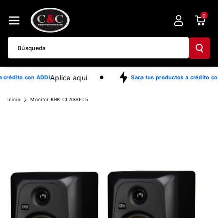
Directamente
0
Al Contenido
Búsqueda
Aplica aquí
 crédito con ADDI
Saca tus productos a crédito co
Ir
Inicio
Monitor KRK CLASSIC 5
Directamente
A La
Información
Del Producto