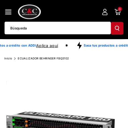
Directamente
0
Al Contenido
Búsqueda
Aplica aquí
os a crédito con ADDI
Saca tus productos a crédit
Ir
Inicio
ECUALIZADOR BEHRINGER FBQ3102
Directamente
A La
Información
Del Producto