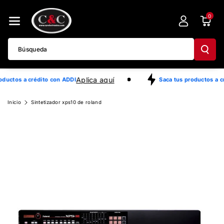
Directamente
0
Al Contenido
Búsqueda
Aplica aquí
oductos a crédito con ADDI
Saca tus productos a c
Ir
Inicio
Sintetizador xps10 de roland
Directamente
A La
Información
Del Producto